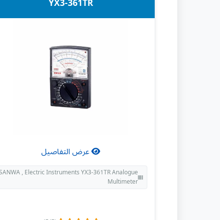
YX3-361TR
عرض التفاصيل
SANWA , Electric Instruments YX3-361TR Analogue
Multimeter