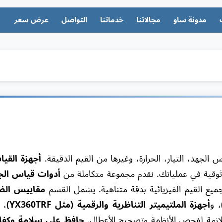
مدونة ساو
مجالاتنا
خدماتنا
التواصل
عرض سعر
 الجهد، التيار، الحرارة، وغيرها من القيم الدقيقة.
أجهزة القي
وثوقية في عملياتك. نقدم مجموعة متكاملة من
أدوات قياس الجه
يع القيم الفيزيائية بدقة متناهية. يشمل القسم
مقاييس الض
، و
أجهزة الملتيميتر التناظرية والرقمية (مثل YX360TRF)
، 
لازمة لفحص الأنظمة وتصحيح الأعطال.
حافظ على سلامة وكفاء