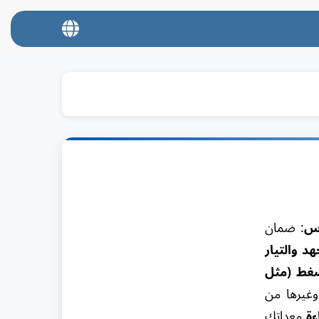
اس
: ضمان
د والتيار
غط (مثل
وغيرها من
ة
معداتك