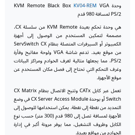
وحدة KVM Remote Black Box
VGA
KV04-REM
PS/2 لمسافة 980 قدم
هي وحدة تحكم بعيدة KVM Remote من سلسلة CX،
مصممة لتمكين المستخدم من الوصول إلى أجهزة
الكمبيوتر أو السيرفرات المتصلة بنظام ServSwitch CX
من موقع بعيد. تدعم شاشة VGA ولوحة مفاتيح وفأرة
PS/2، مما يجعلها مثالية لغرف الخوادم ومراكز البيانات
وغرف التحكم التي تحتاج إلى فصل مكان المستخدم عن
موقع الأجهزة.
تعمل عبر كابل CATx وتتيح الاتصال بنظام CX Matrix
Switch أو بوحدة CX Server Access Module في وضع
التمديد من نقطة إلى نقطة. يمكن استخدامها للوصول إلى
الأجهزة لمسافة تصل إلى 980 قدم (300 متر) حسب نوع
الكابل وظروف التشغيل، مما يوفر مرونة أكبر في إدارة
الخوادم من مواقع بعيدة.