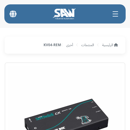
الرئيسية
المنتجات
أخرى
KV04-REM