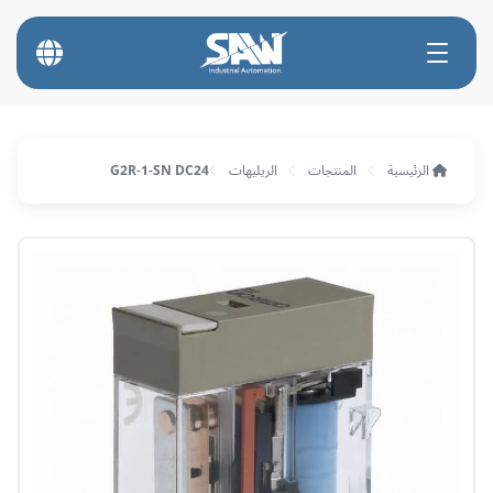
الرئيسية
المنتجات
الريليهات
G2R-1-SN DC24