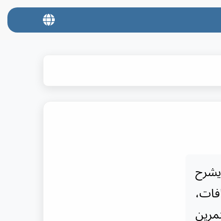
يشرح
افات،
مرين