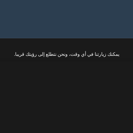
انتشارا؟
ما هو القاطع RCCB واستخداماته
يمكنك زيارتنا في أي وقت، ونحن نتطلع إلى رؤيتك قريبا.