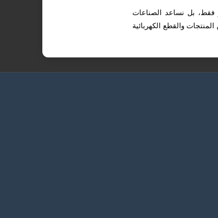
ر فقط، بل نساعد الصناعات
المنتجات والقطع الكهربائية
مركز التجارة العالمي شارع
الأحواس، جدة
انة
+966 537 537 023
sales@sawiat.com
ربائية
الأحد - الخميس / 8:00 صباحاً