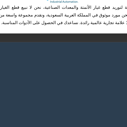
لتوريد قطع غيار الأتمتة والمعدات الصناعية، نحن لا نبيع قطع الغيا
. نحن مورد موثوق في المملكة العربية السعودية، ونقدم مجموعة واسعة من 
ماهو الريليه الحراري؟
لاستشعار
أجهزة القياس
أخرى
ونيات
الريليهات
شاشات العرض
هل تحتاج اللوحات الشمسية للصي
الدورية؟
 الطاقة
ماهو الفرق بين اكثر الكابلات الكه